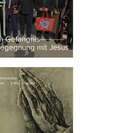
m Gefängnis -
egegnung mit Jesus
ministrator
Jan.
2 Min. Lesezeit