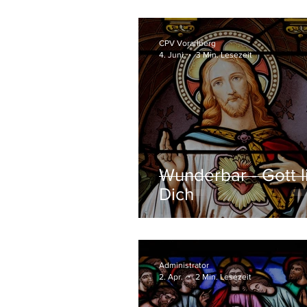
CPV Vorarlberg
4. Juni
3 Min. Lesezeit
Wunderbar - Gott l
Dich
Administrator
2. Apr.
2 Min. Lesezeit