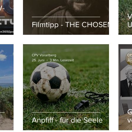
V-
V
Filmtipp - THE CHOSEN
U
CPV Vorarlberg
CP
25. Juni
3 Min. Lesezeit
20
G
Anpfiff - für die Seele
v