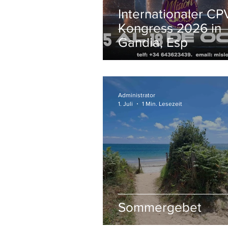
Internationaler CP
Kongress 2026 in
Gandia, Esp
Administrator
1. Juli
1 Min. Lesezeit
Sommergebet