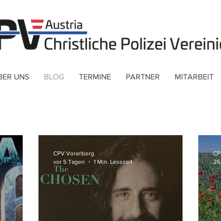
BER UNS
BLOG
TERMINE
PARTNER
MITARBEIT
CPV Vorarlberg
CP
vor 5 Tagen
1 Min. Lesezeit
26.