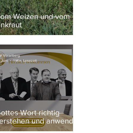
om Weizen und vom
nkraut
V Vorarlberg
. Juni
1 Min. Lesezeit
ottes Wort richtig
erstehen und anwenden