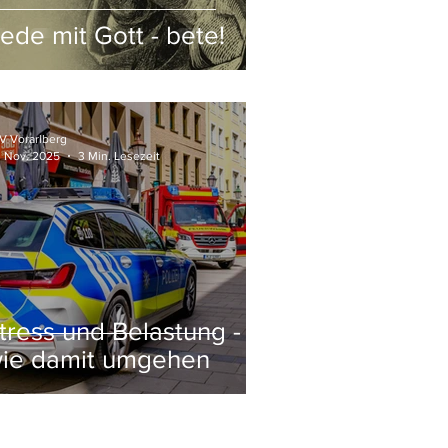
ede mit Gott - bete!
V Vorarlberg
. Nov. 2025
3 Min. Lesezeit
tress und Belastung -
ie damit umgehen