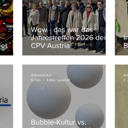
Wow - das war das
Jahrestreffen 2026 der
I
bet
CPV Austria
B
Administrator
Ad
9. Feb.
4 Min. Lesezeit
7. 
Bubble-Kultur vs.