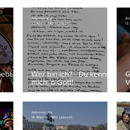
Administrator
Ad
22. Mai
1 Min. Lesezeit
12.
iebt
Wer bin ich? - Du kennst
G
mich, o Gott!
V
Administrator
Ad
14. März
7 Min. Lesezeit
15.