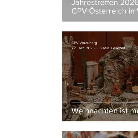
Jahrestreffen 202
CPV Österreich in
CPV Vorarlberg
22. Dez. 2025
2 Min. Lesezeit
Weihnachten ist m