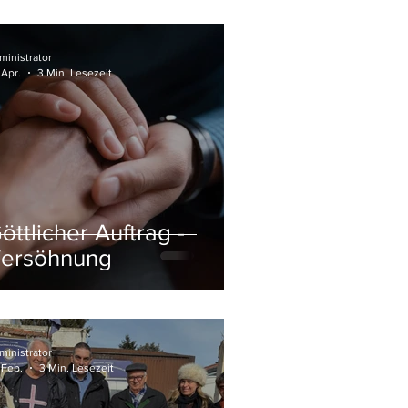
ministrator
 Apr.
3 Min. Lesezeit
öttlicher Auftrag -
ersöhnung
ministrator
 Feb.
3 Min. Lesezeit