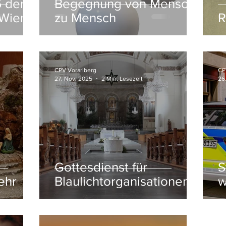
6 der
Begegnung von Mensch
 Wien
zu Mensch
R
CPV Vorarlberg
CP
27. Nov. 2025
2 Min. Lesezeit
26
Gottesdienst für
S
ehr
Blaulichtorganisationen
w