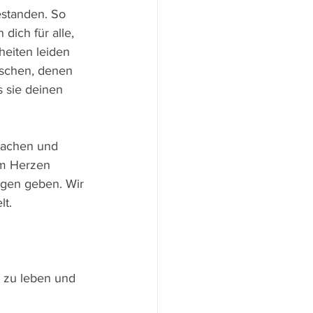
estanden. So 
dich für alle, 
heiten leiden 
nschen, denen 
 sie deinen 
wachen und 
am Herzen 
agen geben. Wir 
t. 
e zu leben und 