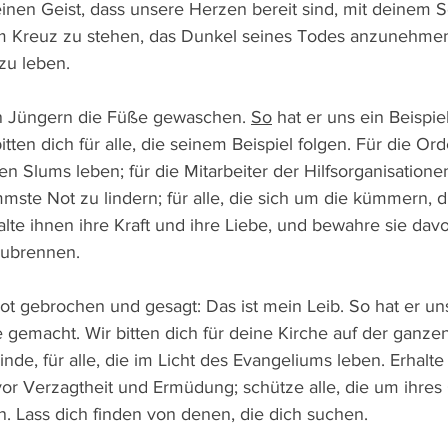
einen Geist, dass unsere Herzen bereit sind, mit deinem 
m Kreuz zu stehen, das Dunkel seines Todes anzunehmen
zu leben.
n Jüngern die Füße gewaschen. 
So
 hat er uns ein Beispi
tten dich für alle, die seinem Beispiel folgen. Für die Ord
n Slums leben; für die Mitarbeiter der Hilfsorganisationen
mste Not zu lindern; für alle, die sich um die kümmern, die
te ihnen ihre Kraft und ihre Liebe, und bewahre sie davo
zubrennen. 
ot gebrochen und gesagt: Das ist mein Leib. So hat er un
e gemacht. Wir bitten dich für deine Kirche auf der ganzen
de, für alle, die im Licht des Evangeliums leben. Erhalt
vor Verzagtheit und Ermüdung; schütze alle, die um ihres
n. Lass dich finden von denen, die dich suchen.