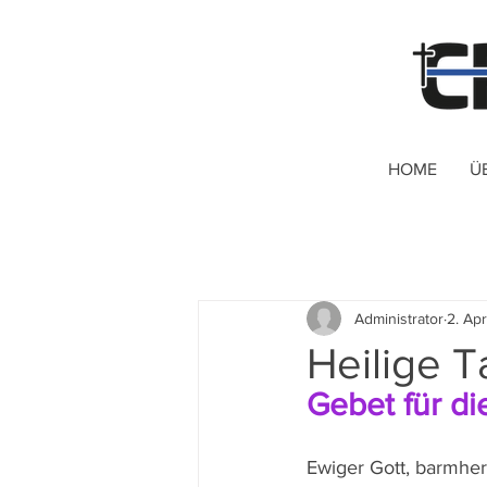
HOME
Ü
Administrator
2. Apr
Heilige T
Gebet für di
Ewiger Gott, barmherz