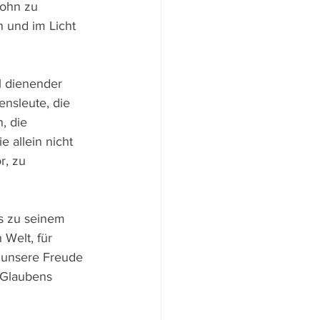
Sohn zu 
 und im Licht 
el dienender 
ensleute, die 
, die 
 allein nicht 
r, zu 
s zu seinem 
 Welt, für 
e unsere Freude 
 Glaubens 