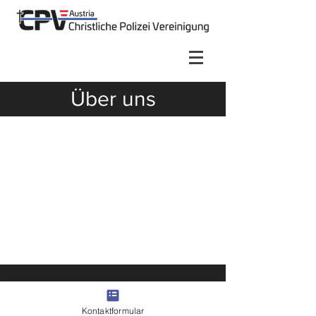
Über uns
Wer wir sind
Kollegen unterschiedlichster
Polizeieinheiten und dienstlicher
Funktionen (egal ob aktiv oder im
Ruhestand), welche an Jesus
Christus als ihren persönlichen
Herrn und Retter glauben.
Kontaktformular