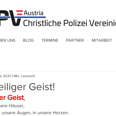
BER UNS
BLOG
TERMINE
PARTNER
MITARBEIT
ai 2021
1 Min. Lesezeit
liger Geist!
er Geist
, 
sere Häuser,
in unsere Augen, in unsere Herzen.