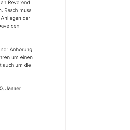
h an Reverend 
en. Rasch muss 
 Anliegen der 
Dave den 
iner Anhörung 
ahren um einen 
t auch um die 
0. Jänner 