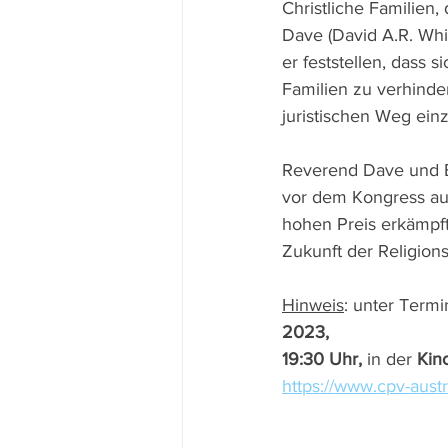
Christliche Familien
Dave (David A.R. Whit
er feststellen, dass 
Familien zu verhind
juristischen Weg ein
Reverend Dave und E
vor dem Kongress au
hohen Preis erkämpft
Zukunft der Religions
Hinweis
: unter Term
2023, 
19:30 Uhr,
 in der 
Kin
https://www.cpv-austr