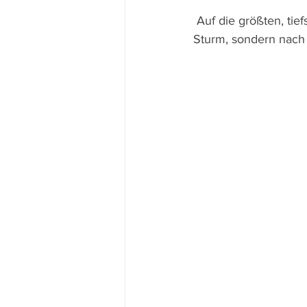
 Auf die größten, tiefsten, zartesten Dinge in der Welt müssen wir warten, da geht's nicht im 
Sturm, sondern nach