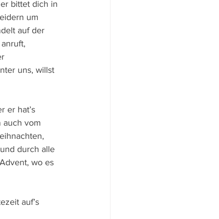
r bittet dich in 
eidern um 
delt auf der 
anruft, 
r 
ter uns, willst 
 er hat’s 
nn auch vom 
Weihnachten, 
 und durch alle 
 Advent, wo es 
zeit auf’s 