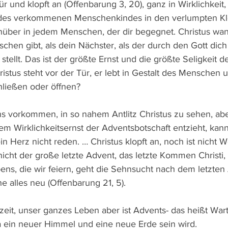
r und klopft an (Offenbarung 3, 20), ganz in Wirklichkeit, e
s, des verkommenen Menschenkindes in den verlumpten Kl
egenüber in jedem Menschen, der dir begegnet. Christus wan
hen gibt, als dein Nächster, als der durch den Gott dich 
stellt. Das ist der größte Ernst und die größte Seligkeit de
istus steht vor der Tür, er lebt in Gestalt des Menschen un
hließen oder öffnen?
 vorkommen, in so nahem Antlitz Christus zu sehen, aber
sem Wirklichkeitsernst der Adventsbotschaft entzieht, ka
n Herz nicht reden. … Christus klopft an, noch ist nicht 
nicht der große letzte Advent, das letzte Kommen Christi,
ns, die wir feiern, geht die Sehnsucht nach dem letzten
e alles neu (Offenbarung 21, 5).
zeit, unser ganzes Leben aber ist Advents- das heißt Warte
 da ein neuer Himmel und eine neue Erde sein wird.