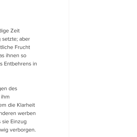
ige Zeit 
 setzte; aber 
tliche Frucht 
as ihnen so 
s Entbehrens in 
 ihm 
em die Klarheit 
anderen werben 
 sie Einzug 
ewig verborgen.