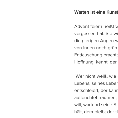
Warten ist eine Kunst
Advent feiern heißt 
vergessen hat. Sie wi
die gierigen Augen we
von innen noch grün 
Enttäuschung brachte
Hoffnung, kennt, der
 Wer nicht weiß, wie es einem zumute ist, der bange ringt mit den tiefsten Fragen des 
Lebens, seines Leben
entschleiert, der kan
aufleuchtet träumen,
will, wartend seine S
hält, dem bleibt der