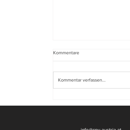
Kommentare
Kommentar verfassen...
Internationaler CPV-Kongress
2026 in Gandia, Esp
info@cpv-austria.at