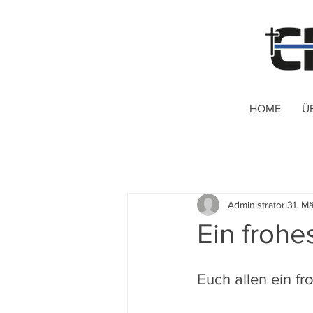
HOME
Ü
Administrator
31. M
Ein frohe
Euch allen ein f