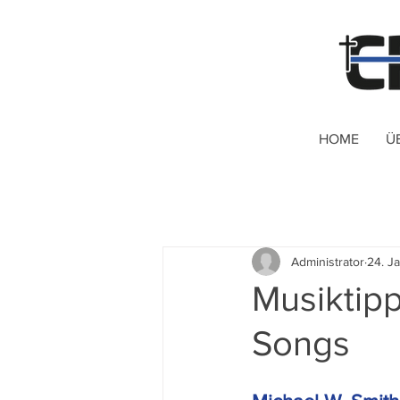
HOME
Ü
Administrator
24. J
Musiktipp
Songs