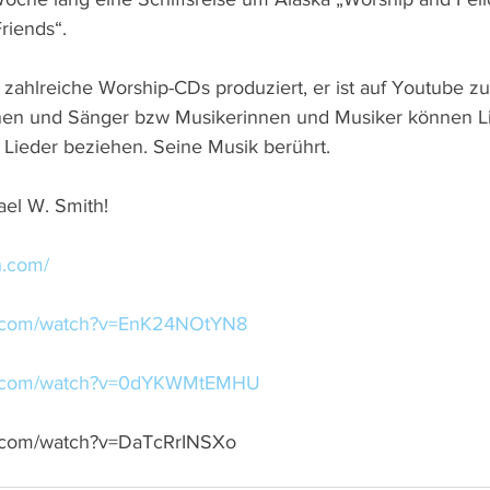
riends“.
 zahlreiche Worship-CDs produziert, er ist auf Youtube z
en und Sänger bzw Musikerinnen und Musiker können L
 Lieder beziehen. Seine Musik berührt.
ael W. Smith!
h.com/
e.com/watch?v=EnK24NOtYN8
be.com/watch?v=0dYKWMtEMHU
e.com/watch?v=DaTcRrINSXo