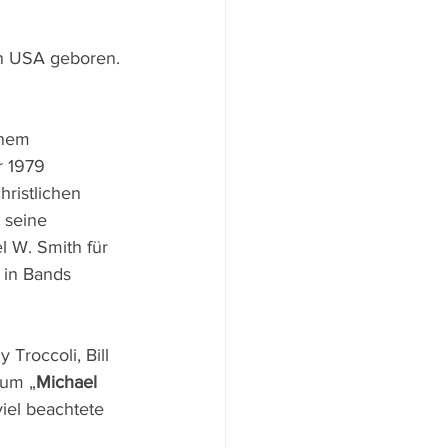
en USA geboren. 
inem 
r 1979 
ristlichen 
 seine 
 W. Smith für 
 in Bands 
 Troccoli, Bill 
bum „
Michael 
iel beachtete 