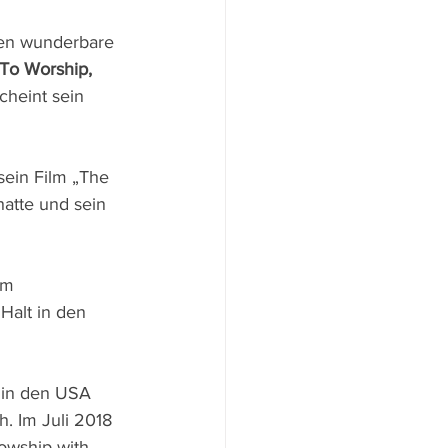
den wunderbare 
 To Worship, 
heint sein 
ein Film „The 
atte und sein 
m  
Halt in den 
 in den USA 
h. Im Juli 2018 
owship with 