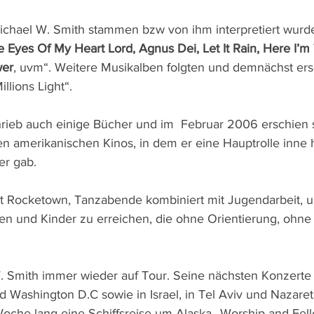
ichael W. Smith stammen bzw von ihm interpretiert wur
Eyes Of My Heart Lord, Agnus Dei, Let It Rain, Here I’m
wer
, uvm“. Weitere Musikalben folgten und demnächst ersc
llions Light“.
rieb auch einige Bücher und im  Februar 2006 erschien s
n amerikanischen Kinos, in dem er eine Hauptrolle inne h
er gab.
ekt Rocketown, Tanzabende kombiniert mit Jugendarbeit, u
en und Kinder zu erreichen, die ohne Orientierung, ohne 
. Smith immer wieder auf Tour. Seine nächsten Konzerte
d Washington D.C sowie in Israel, in Tel Aviv und Nazaret
oche lang eine Schiffsreise um Alaska „Worship and Fell