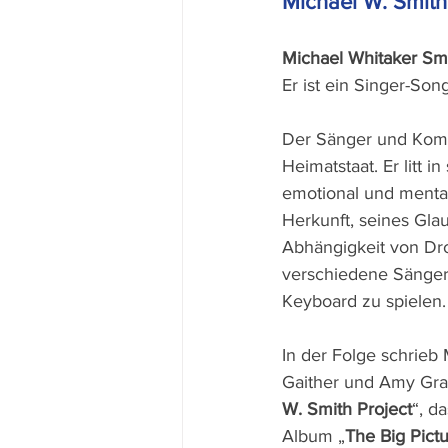
Michael W. Smith
Michael Whitaker Smi
Er ist ein Singer-Song
Der Sänger und Komp
Heimatstaat. Er litt 
emotional und mental
Herkunft, seines Gla
Abhängigkeit von Dr
verschiedene Sänger
Keyboard zu spielen.
In der Folge schrieb 
Gaither und Amy Gran
W. Smith Project
“, d
Album „
The Big Pict