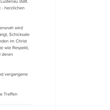
ustenau statt. 
- herzlichen 
bensnah wird 
igt, Schicksale 
nden im Christ 
te wie Respekt, 
d deren 
und vergangene 
te Treffen