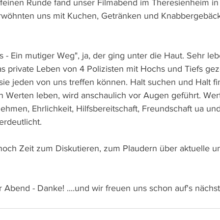
r feinen Runde fand unser Filmabend im Theresienheim in L
erwöhnten uns mit Kuchen, Getränken und Knabbergebäck 
 - Ein mutiger Weg", ja, der ging unter die Haut. Sehr le
s private Leben von 4 Polizisten mit Hochs und Tiefs geze
sie jeden von uns treffen können. Halt suchen und Halt fi
hen Werten leben, wird anschaulich vor Augen geführt. Wer
hmen, Ehrlichkeit, Hilfsbereitschaft, Freundschaft ua un
rdeutlicht.
noch Zeit zum Diskutieren, zum Plaudern über aktuelle 
r Abend - Danke! ....und wir freuen uns schon auf's nächs