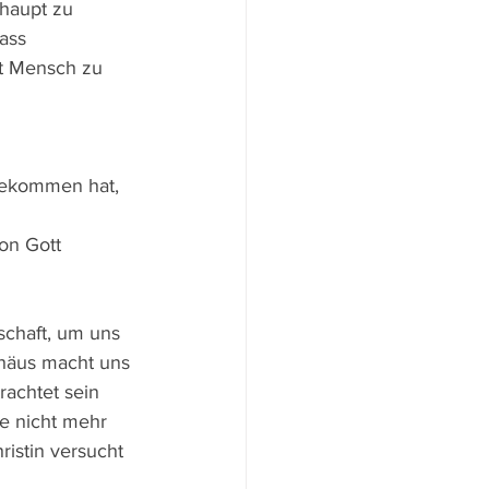
rhaupt zu 
ass 
t Mensch zu 
bekommen hat, 
on Gott 
schaft, um uns 
thäus macht uns 
trachtet sein 
me nicht mehr 
istin versucht 