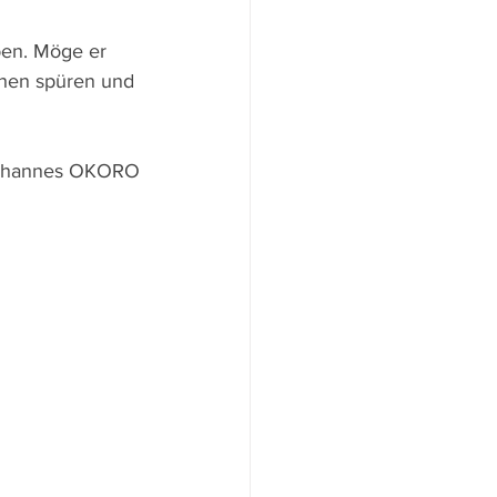
ben. Möge er 
hen spüren und 
 Johannes OKORO