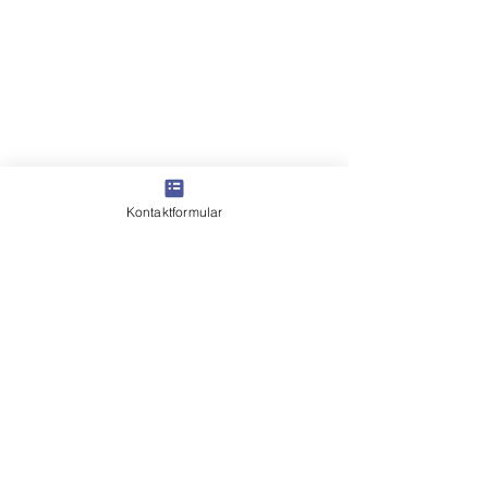
Kontaktformular
Copyright © 2022 Christliche
Polizei Vereinigung