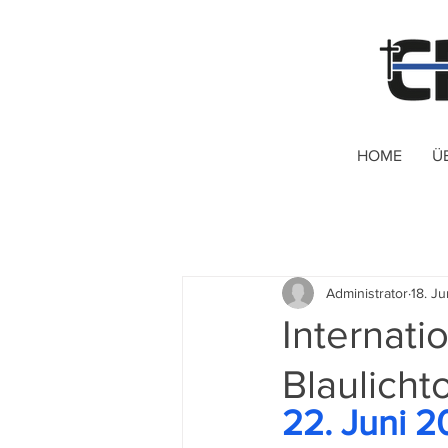
HOME
Ü
Administrator
18. J
Internati
Blaulicht
22. Juni 