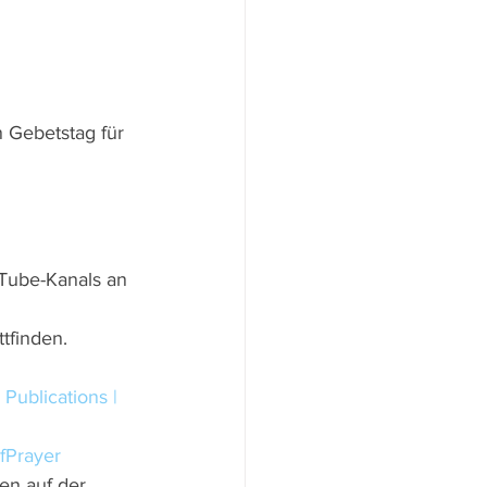
n Gebetstag für 
uTube-Kanals an 
tfinden. 
 
Publications | 
fPrayer
en auf der 