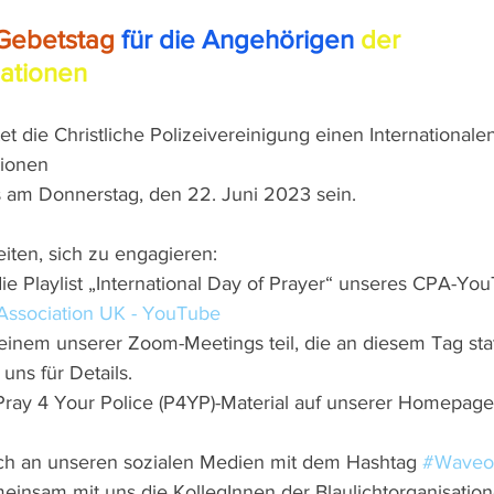
 Gebetstag
für die Angehörigen 
der 
sationen
et die Christliche Polizeivereinigung einen Internationale
tionen
s am Donnerstag, den 22. Juni 2023 sein.
eiten, sich zu engagieren:
ie Playlist „International Day of Prayer“ unseres CPA-Yo
 Association UK - YouTube
inem unserer Zoom-Meetings teil, die an diesem Tag stat
uns für Details.
Pray 4 Your Police (P4YP)-Material auf unserer Homepage
sich an unseren sozialen Medien mit dem Hashtag 
#Waveo
einsam mit uns die KollegInnen der Blaulichtorganisation