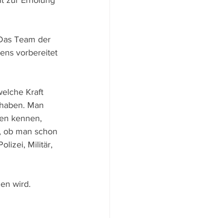
t zur Erholung 
 Das Team der 
ens vorbereitet 
elche Kraft 
 haben. Man 
hen kennen, 
t, ob man schon 
zei, Militär, 
en wird.