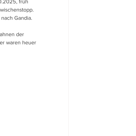
0.2025, früh 
Zwischenstopp. 
r nach Gandia.
Fahnen der 
der waren heuer 