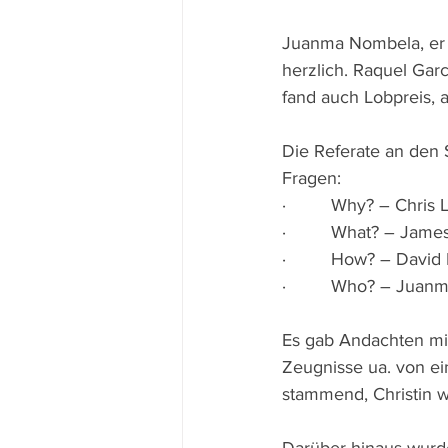
Juanma Nombela, er i
herzlich. Raquel Gar
fand auch Lobpreis, a
Die Referate an den 
Fragen:
·         Why? – Chris 
·         What? – Jame
·         How? – David 
·         Who? – Jua
Es gab Andachten mit
Zeugnisse ua. von ein
stammend, Christin 