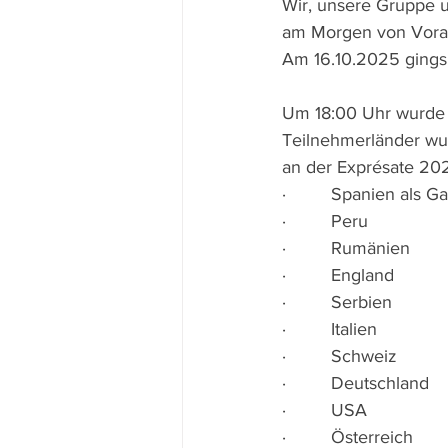
Wir, unsere Gruppe u
am Morgen von Vorarl
Am 16.10.2025 gings 
Um 18:00 Uhr wurde d
Teilnehmerländer wur
an der Exprésate 202
·         Spanien als 
·         Peru
·         Rumänien
·         England
·         Serbien
·         Italien
·         Schweiz
·         Deutschland
·         USA
·         Österreich