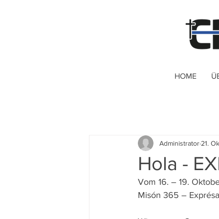
HOME
Ü
Administrator
21. O
Hola - E
Vom 16. – 19. Oktobe
Misón 365 – Exprésat