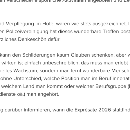
n verschiedene sportliche Aktivitäten angeboten und Zei
nd Verpflegung im Hotel waren wie stets ausgezeichnet.
hen Polizeivereinigung hat dieses wunderbare Treffen best
erzliches Dankeschön dafür!
, kann den Schilderungen kaum Glauben schenken, aber w
 wirken ist einfach unbeschreiblich, das muss man erlebt
rituelles Wachstum, sondern man lernt wunderbare Mensc
 ohne Unterschied, welche Position man im Beruf inneha
s welchem Land man kommt oder welcher Berufsgruppe (Poli
ienste oä.) man angehört.
ig darüber informieren, wann die Exprésate 2026 stattfind