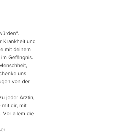
würden“. 
r Krankheit und 
sie mit deinem 
 im Gefängnis.
Menschheit, 
schenke uns 
ugen von der 
u jeder Ärztin, 
mit dir, mit 
. Vor allem die 
er 