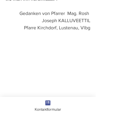
Gedanken von Pfarrer  Mag. Rosh 
Joseph KALLUVEETTIL
Pfarre Kirchdorf, Lustenau, Vlbg
Kontaktformular
Wir wünschen ein friedvolles und 
gesegnetes Weihnachtsfest