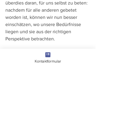
überdies daran, für uns selbst zu beten: 
nachdem für alle anderen gebetet 
worden ist, können wir nun besser 
einschätzen, wo unsere Bedürfnisse 
liegen und sie aus der richtigen 
Perspektive betrachten.
Nimm und empfange, Herr, meine 
Freiheit, meine Erinnerung, meinen 
Kontaktformular
Intellekt und meinen Willen, alles was 
ich besitze. Du hast mir alles gegeben. 
Alles, Herr, gebe ich dir zurück. Alles 
was ich habe ist dein: Mach daraus, was 
du für richtig ansiehst. Nur lass mir 
deine Liebe und deine Gnade zuteil 
werden, das reicht mir. 
Amen 