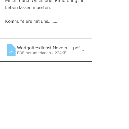
Pflicht durch Unfall oder Ermordung ihr 
Leben lassen mussten.
Komm, feiere mit uns.........
Wortgottesdienst November 2024 - Einladung
.pdf
PDF herunterladen • 224KB